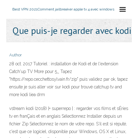
Best VPN 2021
Comment jailbreaker apple tv 4 avec windows
Que puis-je regarder avec kodi
Author
28 oct. 2017 Tutoriel : installation de Kodi et de l'extension
Catch'up TV More pour 5_ Tapez
"https://repo.cecchettosylvain.fr/zip" puis validez par ok, tapez
ensuite je suis aller voir sur kodi pour trouvé catchup tv and
more kodi liea drm
vstream kodi (2018) [+ superrepo ] : regarder vos films et sÉries
tv en franÇais et en anglais Sélectionnez Installer depuis un
fichier Zip Sélectionnez le nom de votre repo. S'il est si réputé,
c'est que ce logiciel, disponible pour Windows, OS X et Linux,