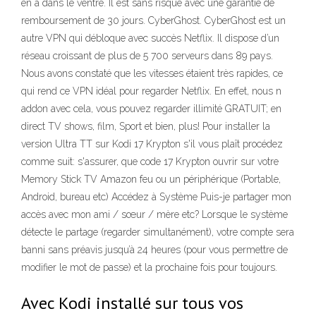
en a dans le ventre. Il est sans risque avec une garantie de
remboursement de 30 jours. CyberGhost. CyberGhost est un
autre VPN qui débloque avec succès Netflix. Il dispose d’un
réseau croissant de plus de 5 700 serveurs dans 89 pays.
Nous avons constaté que les vitesses étaient très rapides, ce
qui rend ce VPN idéal pour regarder Netflix. En effet, nous n
addon avec cela, vous pouvez regarder illimité GRATUIT; en
direct TV shows, film, Sport et bien, plus! Pour installer la
version Ultra TT sur Kodi 17 Krypton s'il vous plaît procédez
comme suit: s'assurer, que code 17 Krypton ouvrir sur votre
Memory Stick TV Amazon feu ou un périphérique (Portable,
Android, bureau etc) Accédez à Système Puis-je partager mon
accès avec mon ami / sœur / mère etc? Lorsque le système
détecte le partage (regarder simultanément), votre compte sera
banni sans préavis jusqu’à 24 heures (pour vous permettre de
modifier le mot de passe) et la prochaine fois pour toujours.
Avec Kodi installé sur tous vos