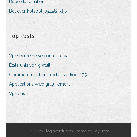
Repo dune nation
Bouclier hotspot برای کامپیوتر
Top Posts
Vpnsecure ne se connecte pas
États-unis vpn gratuit
Comment installer exodus sur kodi 17.5
Applications wwe gratuitement
Vpn aus
Using
exBlog WordPress Theme by YayPress