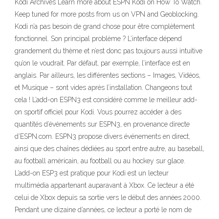
Kodi Archives Learn more about ESPN Kodi on How To Watch.
Keep tuned for more posts from us on VPN and Geoblocking.
Kodi n’a pas besoin de grand chose pour être complètement
fonctionnel. Son principal problème ? L’interface dépend
grandement du thème et n’est donc pas toujours aussi intuitive
qu’on le voudrait. Par défaut, par exemple, l’interface est en
anglais. Par ailleurs, les différentes sections – Images, Vidéos,
et Musique – sont vides après l’installation. Changeons tout
cela ! L’add-on ESPN3 est considéré comme le meilleur add-
on sportif officiel pour Kodi. Vous pourrez accéder à des
quantités d’événements sur ESPN3, en provenance directe
d’ESPN.com. ESPN3 propose divers événements en direct,
ainsi que des chaînes dédiées au sport entre autre, au baseball,
au football américain, au football ou au hockey sur glace.
L’add-on ESP3 est pratique pour Kodi est un lecteur
multimédia appartenant auparavant à Xbox. Ce lecteur a été
celui de Xbox depuis sa sortie vers le début des années 2000.
Pendant une dizaine d’années, ce lecteur a porté le nom de