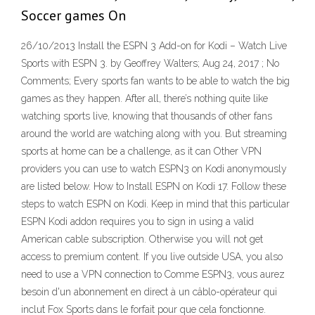
Soccer games On
26/10/2013 Install the ESPN 3 Add-on for Kodi – Watch Live
Sports with ESPN 3. by Geoffrey Walters; Aug 24, 2017 ; No
Comments; Every sports fan wants to be able to watch the big
games as they happen. After all, there’s nothing quite like
watching sports live, knowing that thousands of other fans
around the world are watching along with you. But streaming
sports at home can be a challenge, as it can Other VPN
providers you can use to watch ESPN3 on Kodi anonymously
are listed below. How to Install ESPN on Kodi 17. Follow these
steps to watch ESPN on Kodi. Keep in mind that this particular
ESPN Kodi addon requires you to sign in using a valid
American cable subscription. Otherwise you will not get
access to premium content. If you live outside USA, you also
need to use a VPN connection to Comme ESPN3, vous aurez
besoin d'un abonnement en direct à un câblo-opérateur qui
inclut Fox Sports dans le forfait pour que cela fonctionne.