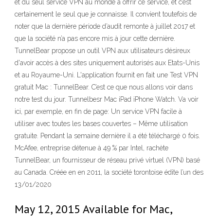
et du seul service VPN au monde à offrir ce service, et c’est
certainement le seul que je connaisse. Il convient toutefois de
noter que la dernière période d’audit remonte à juillet 2017 et
que la société n’a pas encore mis à jour cette dernière.
TunnelBear propose un outil VPN aux utilisateurs désireux
d'avoir accès à des sites uniquement autorisés aux Etats-Unis
et au Royaume-Uni. L'application fournit en fait une Test VPN
gratuit Mac : TunnelBear. C’est ce que nous allons voir dans
notre test du jour. Tunnelbesr Mac iPad iPhone Watch. Va voir
ici, par exemple, en fin de page: Un service VPN facile à
utiliser avec toutes les bases couvertes – Même utilisation
gratuite. Pendant la semaine dernière il a été téléchargé 0 fois.
McAfee, entreprise détenue à 49 % par Intel, rachète
TunnelBear, un fournisseur de réseau privé virtuel (VPN) basé
au Canada. Créée en en 2011, la société torontoise édite l’un des
13/01/2020
May 12, 2015 Available for Mac,