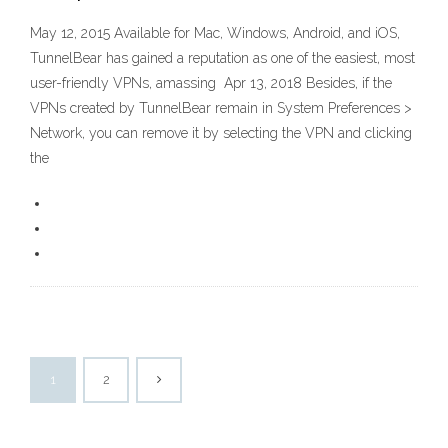
May 12, 2015 Available for Mac, Windows, Android, and iOS,
TunnelBear has gained a reputation as one of the easiest, most
user-friendly VPNs, amassing Apr 13, 2018 Besides, if the
VPNs created by TunnelBear remain in System Preferences >
Network, you can remove it by selecting the VPN and clicking
the
1
2