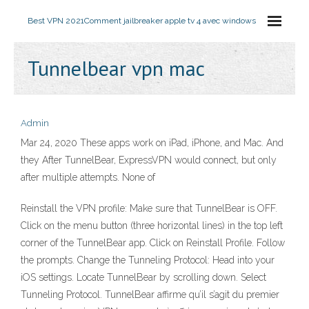
Best VPN 2021
Comment jailbreaker apple tv 4 avec windows
Tunnelbear vpn mac
Admin
Mar 24, 2020 These apps work on iPad, iPhone, and Mac. And
they After TunnelBear, ExpressVPN would connect, but only
after multiple attempts. None of
Reinstall the VPN profile: Make sure that TunnelBear is OFF.
Click on the menu button (three horizontal lines) in the top left
corner of the TunnelBear app. Click on Reinstall Profile. Follow
the prompts. Change the Tunneling Protocol: Head into your
iOS settings. Locate TunnelBear by scrolling down. Select
Tunneling Protocol. TunnelBear affirme qu’il s’agit du premier